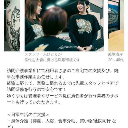
スタッフ一人ひとりが
経験者から
中
個性を大切に働ける職場環境です
20～40
訪問介護事業所にて利用者さまのご自宅での支援及び、簡
単な事務作業をお任せします。
経験に応じて、業務に慣れるまでは先輩スタッフとペアで
訪問研修を行うので安心です！
ゆくゆくは管理者やサービス提供責任者が行う業務のサポ
ートも行っていただきます。
＜日常生活のご支援＞
・身体介護（排泄、入浴、食事介助、買い物/通院同行 な
ど）