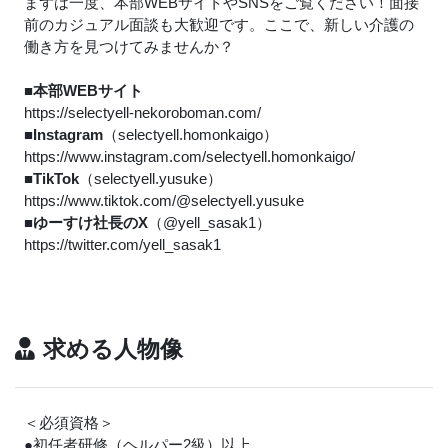
まずは一度、本部WEBサイトやSNSをご覧ください！面接
前のカジュアル面談も大歓迎です。ここで、新しい介護の
働き方を見つけてみませんか？
■本部WEBサイト
https://selectyell-nekoroboman.com/
■Instagram
（selectyell.homonkaigo）
https://www.instagram.com/selectyell.homonkaigo/
■TikTok
（selectyell.yusuke）
https://www.tiktok.com/@selectyell.yusuke
■ゆーすけ社長のX
（@yell_sasak1）
https://twitter.com/yell_sasak1
求める人物像
＜必須資格＞
●初任者研修（ヘルパー2級）以上