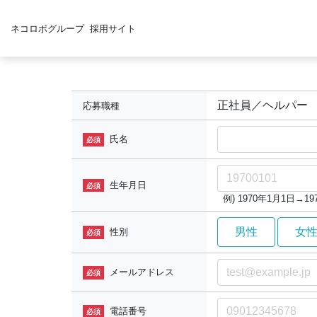
ネコロボグループ
採用サイト
正社員／ヘルパー
応募職種
氏名
必須
生年月日
必須
例) 1970年1月1日→197
男性
女
性別
必須
メールアドレス
必須
電話番号
必須