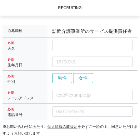
RECRUITING
応募職種
訪問介護事業所のサービス提供責任者
必須
氏名
必須
生年月日
必須
男性
女性
性別
必須
メールアドレス
必須
電話番号
※お問い合わせにあたり、
個人情報の取扱い
を必ずご一読の上、同意いただけま
すようお願い致します