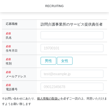
RECRUITING
応募職種
訪問介護事業所のサービス提供責任者
必須
氏名
必須
生年月日
必須
男性
女性
性別
必須
メールアドレス
必須
電話番号
※お問い合わせにあたり、
個人情報の取扱い
を必ずご一読の上、同意いただけま
すようお願い致します